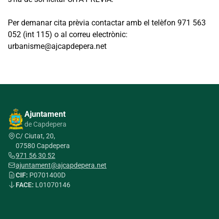
Per demanar cita prèvia contactar amb el telèfon 971 563
052 (int 115) o al correu electrònic:
urbanisme@ajcapdepera.net
Ajuntament
de Capdepera
C/ Ciutat, 20,
07580 Capdepera
971 56 30 52
ajuntament@ajcapdepera.net
CIF:
P0701400D
FACE:
L01070146