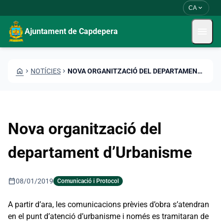
Vés al contingut
Saltar al contingut
expand_more
CA
menu
Ajuntament de Capdepera
HOME
CHEVRON_RIGHT
NOTÍCIES
CHEVRON_RIGHT
NOVA ORGANITZACIÓ DEL DEPARTAMENT D’URBANISME
Nova organització del
departament d’Urbanisme
calendar_today
08/01/2019
Comunicació i Protocol
A partir d’ara, les comunicacions prèvies d’obra s’atendran
en el punt d’atenció d’urbanisme i només es tramitaran de