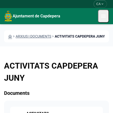
Vés al contingut
Saltar al contingut
expand_more
CA
menu
Ajuntament de Capdepera
HOME
CHEVRON_RIGHT
ARXIUS I DOCUMENTS
CHEVRON_RIGHT
ACTIVITATS CAPDEPERA JUNY
ACTIVITATS CAPDEPERA
JUNY
Documents