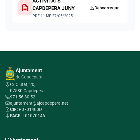
ACTIVITATS
CAPDEPERA JUNY
Descarregar
PDF
·
11 MB
·
27/05/2025
Ajuntament
de Capdepera
C/ Ciutat, 20,
07580 Capdepera
971 56 30 52
ajuntament@ajcapdepera.net
CIF:
P0701400D
FACE:
L01070146