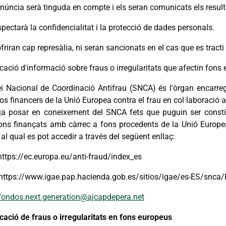
núncia serà tinguda en compte i els seran comunicats els resulta
spectarà la confidencialitat i la protecció de dades personals.
friran cap represàlia, ni seran sancionats en el cas que es tracti
ació d'informació sobre fraus o irregularitats que afectin fons
ei Nacional de Coordinació Antifrau (SNCA) és l'òrgan encarre
os financers de la Unió Europea contra el frau en col·laboració 
tja posar en coneixement del SNCA fets que puguin ser constitu
ons finançats amb càrrec a fons procedents de la Unió Europea, p
i al qual es pot accedir a través del següent enllaç:
https://ec.europa.eu/anti-fraud/index_es
 https://www.igae.pap.hacienda.gob.es/sitios/igae/es-ES/sn
fondos.next.generation@ajcapdepera.net
ació de fraus o irregularitats en fons europeus