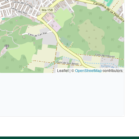
Leaflet | ©
OpenStreetMap
contributors