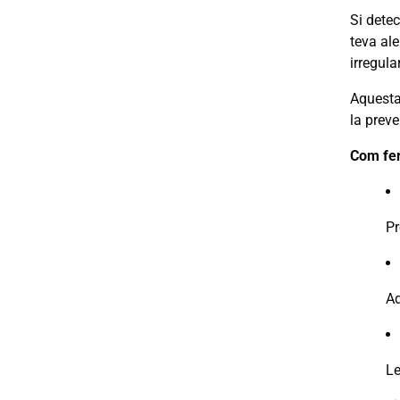
Si detec
teva ale
irregular
Aquesta 
la preve
Com fer
Pr
Ad
Le