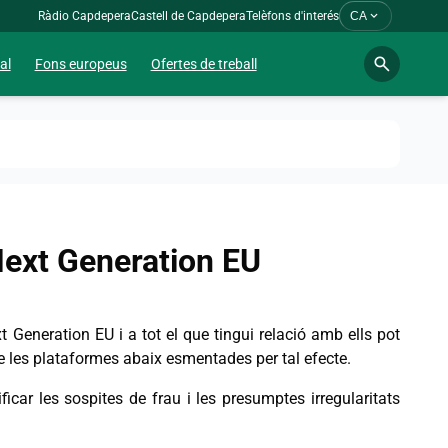
expand_more
Ràdio Capdepera
Castell de Capdepera
Telèfons d'interés
CA
search
al
Fons europeus
Ofertes de treball
Next Generation EU
t Generation EU i a tot el que tingui relació amb ells pot
 les plataformes abaix esmentades per tal efecte.
icar les sospites de frau i les presumptes irregularitats