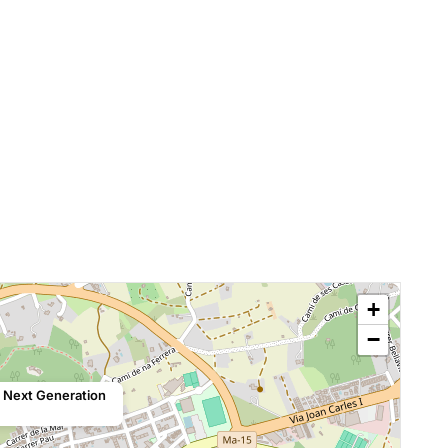
+
−
s Next Generation