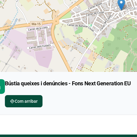
Bústia queixes i denúncies - Fons Next Generation EU
ity
directions
Com arribar