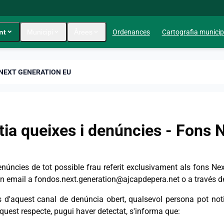
nt
expand_more
Municipi
expand_more
Àrees
expand_more
Ordenances
Cartografia municip
 NEXT GENERATION EU
tia queixes i denúncies - Fons 
enúncies de tot possible frau referit exclusivament als fons Nex
un email a fondos.next.generation@ajcapdepera.net o a través de
s d'aquest canal de denúncia obert, qualsevol persona pot notif
quest respecte, pugui haver detectat, s'informa que: