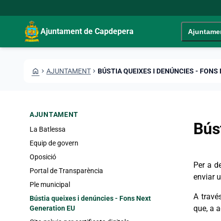
Vés al contingut
Saltar al contingut
Ajuntament de Capdepera
Ajuntame
HOME
CHEVRON_RIGHT
AJUNTAMENT
CHEVRON_RIGHT
BÚSTIA QUEIXES I DENÚNCIES - FONS
AJUNTAMENT
Bús
La Batlessa
Equip de govern
Oposició
Per a d
Portal de Transparència
enviar 
Ple municipal
A travé
Bústia queixes i denúncies - Fons Next
que, a a
Generation EU