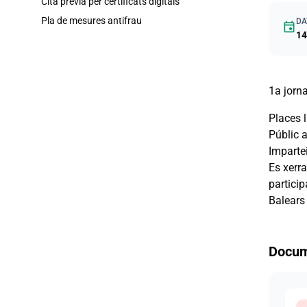
Cita prèvia per certificats digitals
Pla de mesures antifrau
DA
event
14
1a jorn
Places 
Públic a
Impartei
Es xerra
particip
Balears
Docum