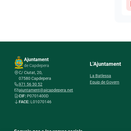
Ajuntament
L'Ajuntament
de Capdepera
C/ Ciutat, 20,
La Batlessa
07580 Capdepera
Equip de Govern
971 56 30 52
ajuntament@ajcapdepera.net
CIF:
P0701400D
FACE:
L01070146