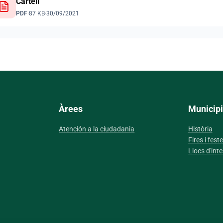
Cartell
PDF
·
87 KB
·
30/09/2021
Àrees
Municipi
Atención a la ciudadania
Història
Fires i fest
Llocs d'inte