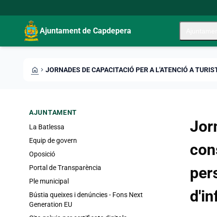
Skip to main content
Saltar al contingut
Ajuntament de Capdepera
Ajuntame
HOME
CHEVRON_RIGHT
AJUNTAMENT
Jor
La Batlessa
Equip de govern
con
Oposició
Portal de Transparència
pers
Ple municipal
d'in
Bústia queixes i denúncies - Fons Next
Generation EU