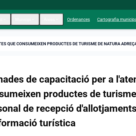
nt
expand_more
Municipi
expand_more
Àrees
expand_more
Ordenances
Cartografia municip
nades de capacitació per a l'ate
sumeixen productes de turisme 
onal de recepció d'allotjaments 
formació turística