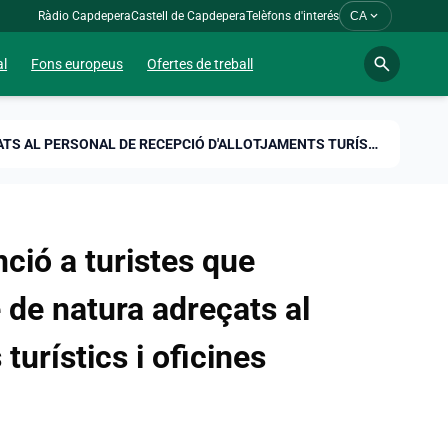
expand_more
Ràdio Capdepera
Castell de Capdepera
Telèfons d'interés
CA
search
al
Fons europeus
Ofertes de treball
JORNADES DE CAPACITACIÓ PER A L'ATENCIÓ A TURISTES QUE CONSUMEIXEN PRODUCTES DE TURISME DE NATURA ADREÇATS AL PERSONAL DE RECEPCIÓ D'ALLOTJAMENTS TURÍSTICS I OFICINES D'INFORMACIÓ TURÍSTICA
nció a turistes que
de natura adreçats al
turístics i oficines