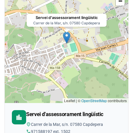
−
Servei d'assessorament lingüístic
Carrer de la Mar, s/n. 07580 Capdepera
Leaflet | ©
OpenStreetMap
contributors
Servei d'assessorament lingüístic
location_city
location_on
Carrer de la Mar, s/n. 07580 Capdepera
phone
971588197 ext. 1502