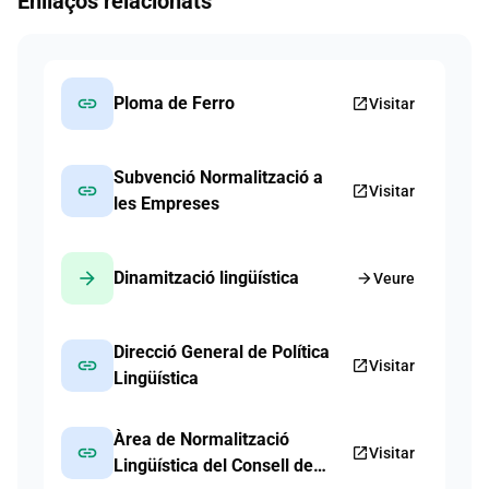
Enllaços relacionats
link
Ploma de Ferro
open_in_new
Visitar
Subvenció Normalització a
link
open_in_new
Visitar
les Empreses
arrow_forward
Dinamització lingüística
arrow_forward
Veure
Direcció General de Política
link
open_in_new
Visitar
Lingüística
Àrea de Normalització
link
open_in_new
Visitar
Lingüística del Consell de