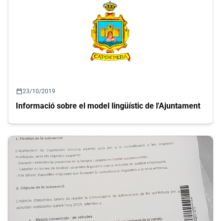
calendar_today
23/10/2019
Informació sobre el model lingüístic de l'Ajuntament