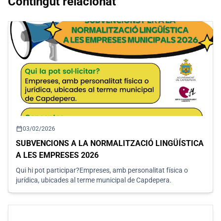
Contingut relacionat
calendar_today
03/02/2026
SUBVENCIONS A LA NORMALITZACIÓ LINGÜÍSTICA
A LES EMPRESES 2026
Qui hi pot participar?Empreses, amb personalitat física o
jurídica, ubicades al terme municipal de Capdepera.