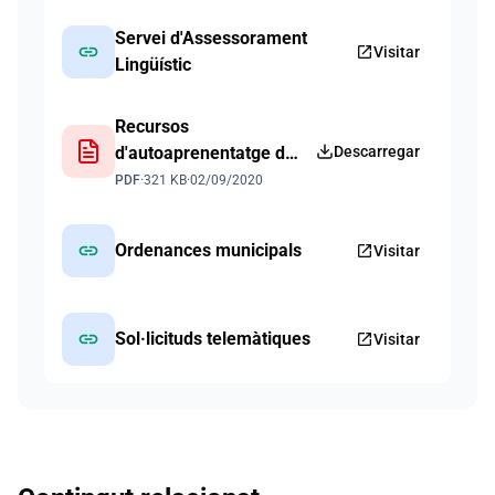
Mallorca
Servei d'Assessorament
link
open_in_new
Visitar
Lingüístic
Recursos
d'autoaprenentatge de
Descarregar
català
PDF
·
321 KB
·
02/09/2020
link
Ordenances municipals
open_in_new
Visitar
link
Sol·licituds telemàtiques
open_in_new
Visitar