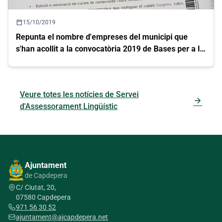
calendar_today
15/10/2019
Repunta el nombre d'empreses del municipi que
s'han acollit a la convocatòria 2019 de Bases per a la
normalització lingüística a les empreses municipals
Veure totes les notícies de Servei
arrow_forward
d'Assessorament Lingüístic
Ajuntament
de Capdepera
C/ Ciutat, 20,
07580 Capdepera
971 56 30 52
ajuntament@ajcapdepera.net