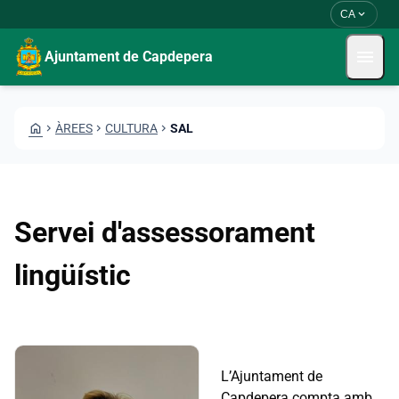
Skip to main content
Saltar al contingut
expand_more
CA
menu
Ajuntament de Capdepera
HOME
CHEVRON_RIGHT
ÀREES
CHEVRON_RIGHT
CULTURA
CHEVRON_RIGHT
SAL
Servei d'assessorament
lingüístic
L’Ajuntament de
Capdepera compta amb