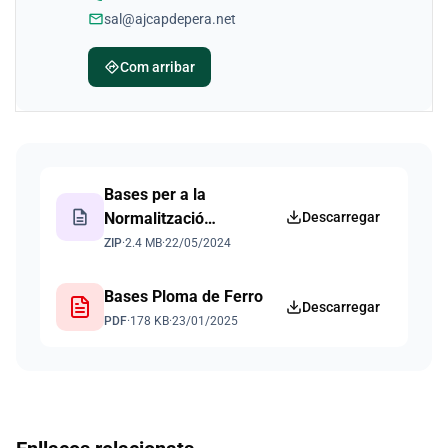
mail
sal@ajcapdepera.net
directions
Com arribar
Documents
Bases per a la
description
Normalització
Descarregar
Lingüistica de les
ZIP
·
2.4 MB
·
22/05/2024
Empreses
Bases Ploma de Ferro
Descarregar
PDF
·
178 KB
·
23/01/2025