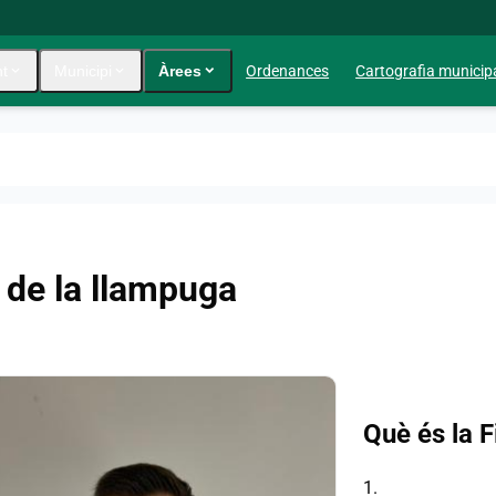
t
expand_more
Municipi
expand_more
Àrees
expand_more
Ordenances
Cartografia municip
a de la llampuga
Què és la 