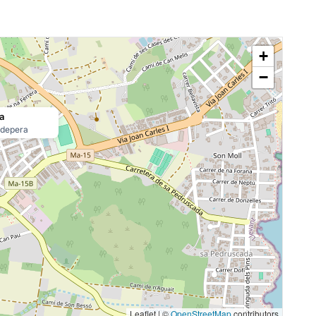
+
−
a
pdepera
Leaflet | ©
OpenStreetMap
contributors