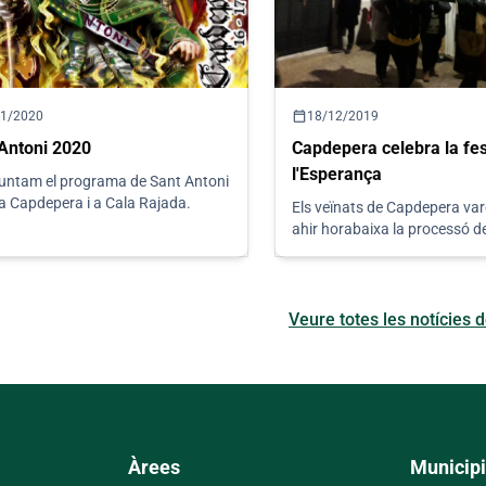
calendar_today
01/2020
18/12/2019
Antoni 2020
Capdepera celebra la fe
l'Esperança
untam el programa de Sant Antoni
a Capdepera i a Cala Rajada.
Els veïnats de Capdepera var
ahir horabaixa la processó d
l'Esperança i les Completes.
Veure totes les notícies 
Àrees
Municipi