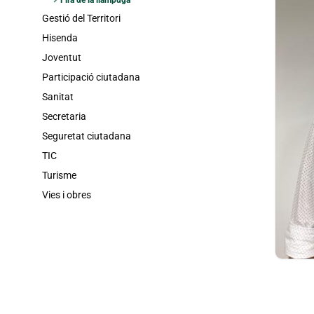
chevron_right
Fira de la llampuga
Gestió del Territori
Hisenda
Joventut
Participació ciutadana
Sanitat
Secretaria
Seguretat ciutadana
TIC
Turisme
Vies i obres