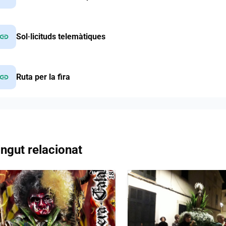
link
Sol·licituds telemàtiques
link
Ruta per la fira
ngut relacionat