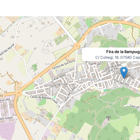
Fira de la llampug
C/ Col·legi, 18. 07580 Ca