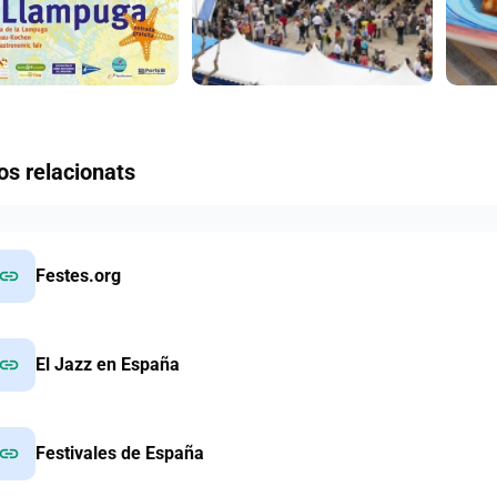
os relacionats
link
Festes.org
link
El Jazz en España
link
Festivales de España