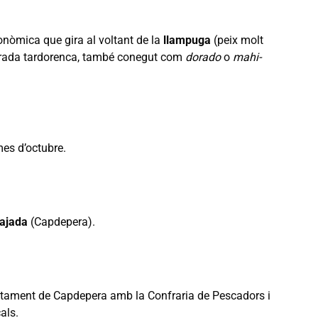
onòmica que gira al voltant de la
llampuga
(peix molt
orada tardorenca, també conegut com
dorado
o
mahi-
es d’octubre.
Rajada
(Capdepera).
untament de Capdepera amb la Confraria de Pescadors i
cals.