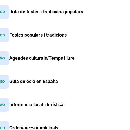
link
Ruta de festes i tradicions populars
link
Festes populars i tradicions
link
Agendes culturals/Temps lliure
link
Guia de ocio en España
link
Informació local i turística
link
Ordenances municipals