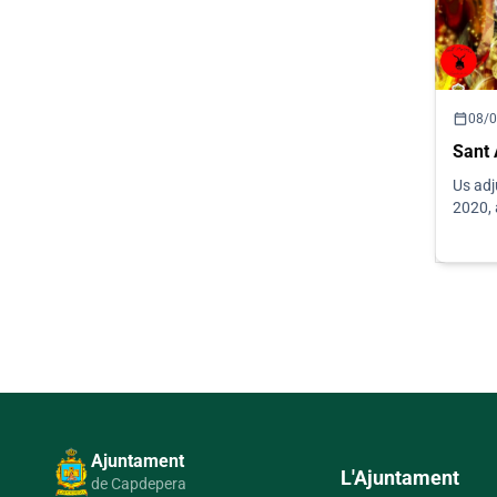
calendar_today
08/
Sant 
Us adj
2020, 
Ajuntament
L'Ajuntament
de Capdepera