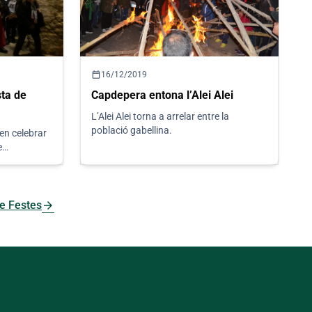
calendar_today
16/12/2019
sta de
Capdepera entona l’Alei Alei
L’Alei Alei torna a arrelar entre la
població gabellina.
en celebrar
e
arrow_forward
de Festes