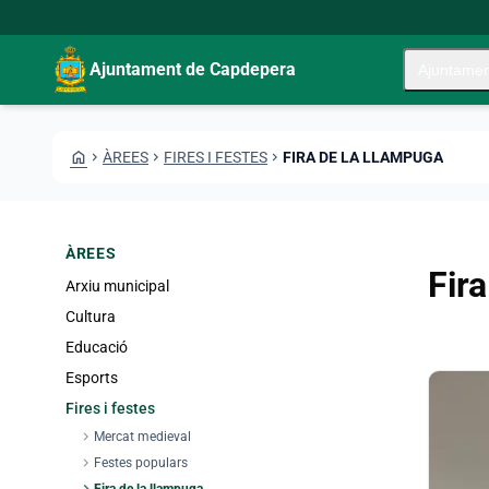
Skip to main content
Saltar al contingut
Ajuntament de Capdepera
Ajuntamen
HOME
CHEVRON_RIGHT
ÀREES
CHEVRON_RIGHT
FIRES I FESTES
CHEVRON_RIGHT
FIRA DE LA LLAMPUGA
ÀREES
Fir
Arxiu municipal
Cultura
Educació
Esports
Fires i festes
chevron_right
Mercat medieval
chevron_right
Festes populars