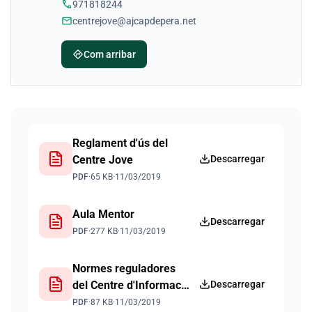
phone
971818244
mail
centrejove@ajcapdepera.net
directions
Com arribar
Documents
Reglament d'ús del
Centre Jove
Descarregar
PDF
·
65 KB
·
11/03/2019
Aula Mentor
Descarregar
PDF
·
277 KB
·
11/03/2019
Normes reguladores
del Centre d'Informació
Descarregar
Jove
PDF
·
87 KB
·
11/03/2019