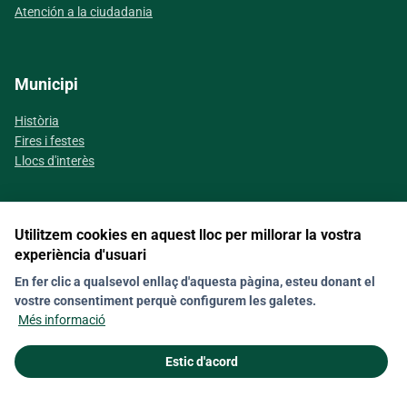
Atención a la ciudadania
Municipi
Història
Fires i festes
Llocs d'interès
Utilitzem cookies en aquest lloc per millorar la vostra
Segueix-nos a les xarxes socials
experiència d'usuari
En fer clic a qualsevol enllaç d'aquesta pàgina, esteu donant el
vostre consentiment perquè configurem les galetes.
Contacte
Nota legal
Política de galetes (Cookies)
Més informació
Política de privacitat
Estic d'acord
© 2026 Ajuntament de Capdepera. Tots els drets reservats.