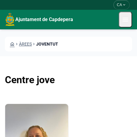
Vés al contingut
Saltar al contingut
expand_more
CA
menu
Ajuntament de Capdepera
HOME
CHEVRON_RIGHT
ÀREES
CHEVRON_RIGHT
JOVENTUT
Centre jove