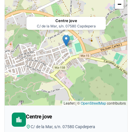
−
Centre jove
C/ de la Mar, s/n. 07580 Capdepera
Leaflet | ©
OpenStreetMap
contributors
Centre jove
location_city
location_on
C/ de la Mar, s/n. 07580 Capdepera