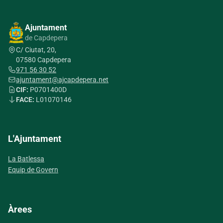
Ajuntament
de Capdepera
C/ Ciutat, 20,
07580 Capdepera
971 56 30 52
ajuntament@ajcapdepera.net
CIF:
P0701400D
FACE:
L01070146
L'Ajuntament
La Batlessa
Equip de Govern
Àrees